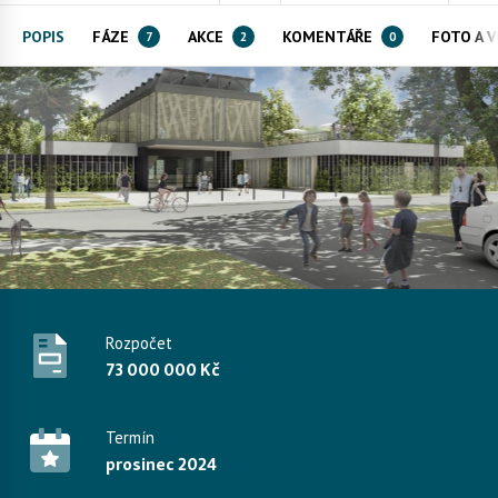
POPIS
FÁZE
AKCE
KOMENTÁŘE
FOTO A 
7
2
0
Rozpočet
73 000 000 Kč
Termín
prosinec 2024