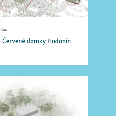
ý čas
ál Červené domky Hodonín