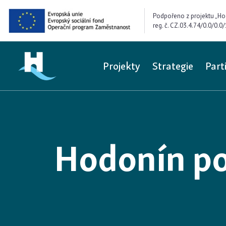
Podpořeno z projektu „Ho
reg. č. CZ.03.4.74/0.0/0.
Projekty
Strategie
Part
Hodonín p