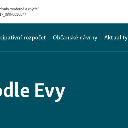
donín moderně a chytře“
0/17_080/0010077
icipativní rozpočet
Občanské návrhy
Aktuality
odle
Roberta