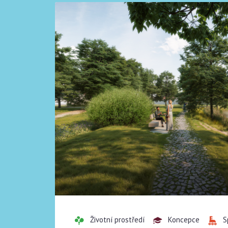
Životní prostředí
Koncepce
S