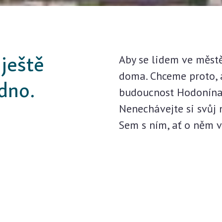
ještě
Aby se lidem ve městě
doma. Chceme proto, 
dno.
budoucnost Hodonína.
Nenechávejte si svůj 
Sem s ním, ať o něm v