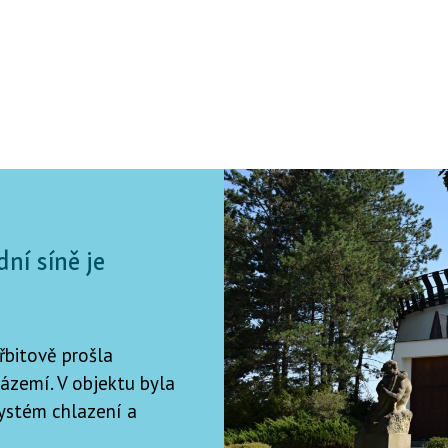
ní síně je
řbitově prošla
ázemí. V objektu byla
ystém chlazení a