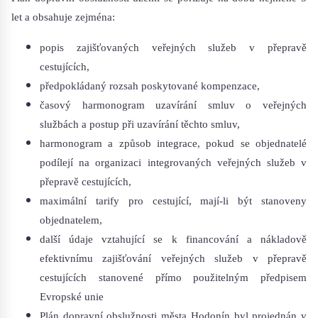
let a obsahuje zejména:
popis zajišťovaných veřejných služeb v přepravě
cestujících,
předpokládaný rozsah poskytované kompenzace,
časový harmonogram uzavírání smluv o veřejných
službách a postup při uzavírání těchto smluv,
harmonogram a způsob integrace, pokud se objednatelé
podílejí na organizaci integrovaných veřejných služeb v
přepravě cestujících,
maximální tarify pro cestující, mají-li být stanoveny
objednatelem,
další údaje vztahující se k financování a nákladově
efektivnímu zajišťování veřejných služeb v přepravě
cestujících stanovené přímo použitelným předpisem
Evropské unie
Plán dopravní obslužnosti města Hodonín byl projednán v