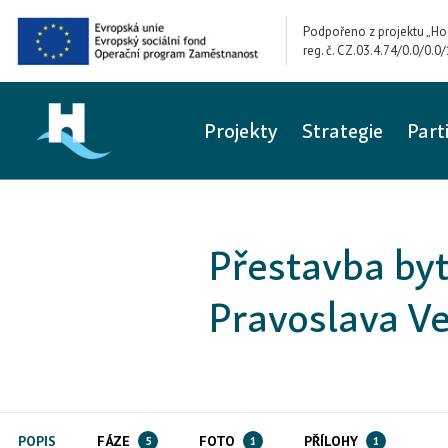
Podpořeno z projektu „Ho
reg. č. CZ.03.4.74/0.0/0.
Projekty
Strategie
Part
Přestavba by
Pravoslava V
POPIS
FÁZE
FOTO
PŘÍLOHY
5
1
1