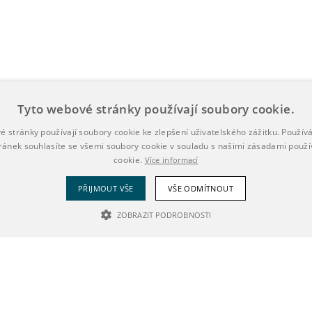
Tyto webové stránky používají soubory cookie.
é stránky používají soubory cookie ke zlepšení uživatelského zážitku. Použív
ránek souhlasíte se všemi soubory cookie v souladu s našimi zásadami použí
cookie.
Více informací
PŘIJMOUT VŠE
VŠE ODMÍTNOUT
ZOBRAZIT PODROBNOSTI
UTNÉ SOUBORY
VÝKONOVÉ SOUBORY
SOUBORY CÍLENÍ
NEZ
ytně nutné soubory
Výkonové soubory
Soubory cílení
Nezařazené so