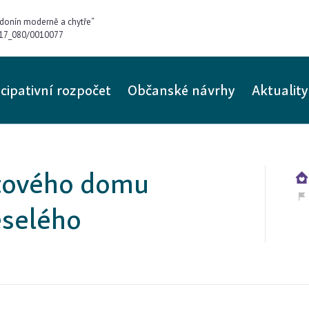
donín moderně a chytře“
0/17_080/0010077
icipativní rozpočet
Občanské návrhy
Aktuality
tového domu
eselého